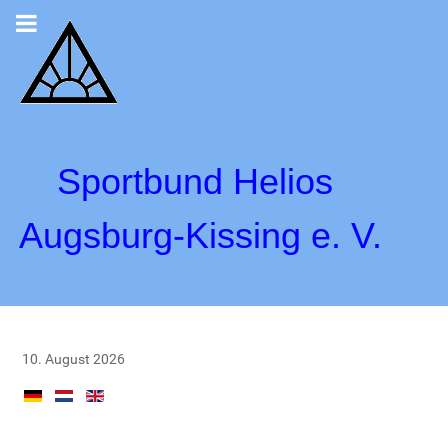
Sportbund Helios
Augsburg-Kissing e. V.
10. August 2026