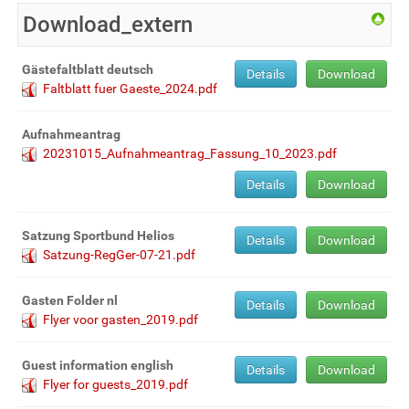
Download_extern
Gästefaltblatt deutsch
Details
Download
Faltblatt fuer Gaeste_2024.pdf
Aufnahmeantrag
20231015_Aufnahmeantrag_Fassung_10_2023.pdf
Details
Download
Satzung Sportbund Helios
Details
Download
Satzung-RegGer-07-21.pdf
Gasten Folder nl
Details
Download
Flyer voor gasten_2019.pdf
Guest information english
Details
Download
Flyer for guests_2019.pdf